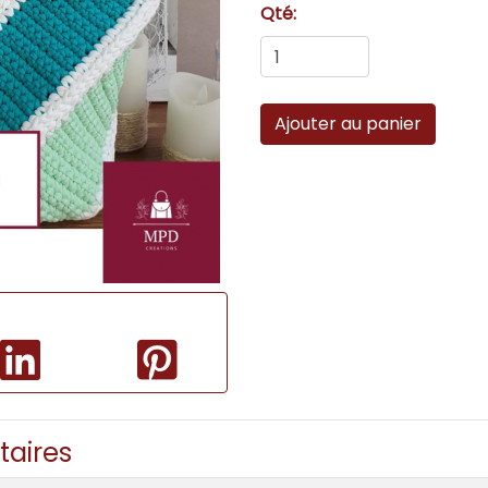
Qté:
taires