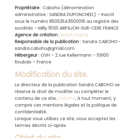
Propriétaire
: Caboho (dénomination
administrative : SANDRA DUPONCHEEL) – Inscrit
sous le numéro 85053543600016 au registre des
sociétés – Milly 15130 ARPAJON-SUR-CERE FRANCE
Agence de création
:
Breizh Digital
Responsable de la publication
: Sandra CABOHO–
sandra.caboho@gmail.com
Hébergeur
: OVH – 2 rue Kellermann – 59100
Roubaix – France
Modification du site.
Le directeur de la publication Sandra CABOHO se
réserve le droit de modifier ou compléter le
contenu de ce site,
Caboho
, à tout moment, y
compris ces mentions légales et la politique de
confidentialité.
Lorsque vous utilisez ce site, vous acceptez les
termes décrits ci-après.
Objet du site