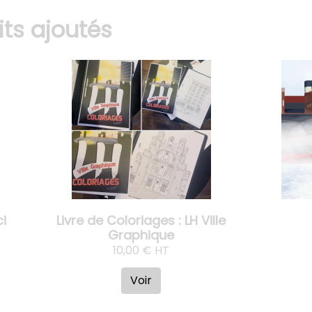
its ajoutés
ci
Livre de Coloriages : LH Ville
Graphique
10,00 € HT
Voir