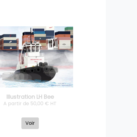
Illustration LH Bee
A partir de 50,00 € HT
Voir