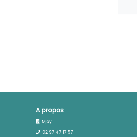
A propos
Mjoy
02 97 47 17 57