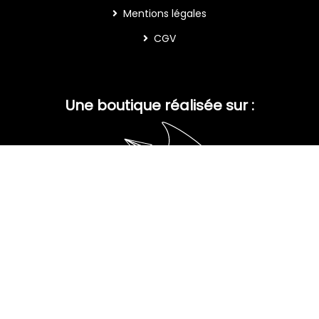
Mentions légales
CGV
Une boutique réalisée sur :
Simple Boutik
Site réalisé avec
la solution Kerfast
par
Breizh Digital