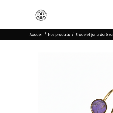
Accueil
Nos produits
Bracelet jonc doré r