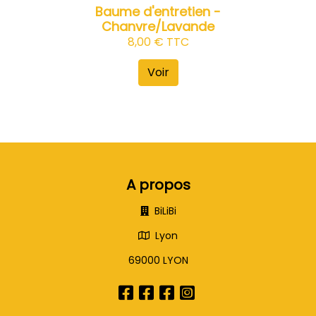
Baume d'entretien -
Chanvre/Lavande
8,00 € TTC
Voir
A propos
BiLiBi
Lyon
69000 LYON